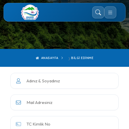
ANASAYFA
BILGI EDINME