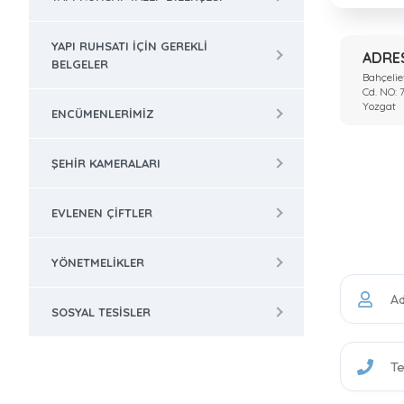
YAPI RUHSATI IÇIN GEREKLI
ADRE
BELGELER
Bahçelie
Cd. NO: 
Yozgat
ENCÜMENLERIMIZ
ŞEHIR KAMERALARI
EVLENEN ÇIFTLER
YÖNETMELIKLER
SOSYAL TESISLER