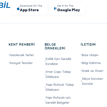
BİL
Download On The
Get It On The
App Store
Google Play
KENT REHBERİ
BELGE
İLETİŞİM
ÖRNEKLERİ
Gezilecek Yerler
Bize Ulaşın
Evlilik İçin Gerekli
Sosyal Tesisler
Bilgi Edinme
Evraklar
İstek ve Öneri
İmar Çapı Talep
Dilekçesi
Sıkça Sorulan
Sorular
Yapı Ruhsat Talep
Dilekçesi
Yapı Ruhsatı için
Gerekli Belgeler