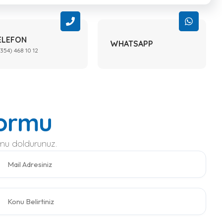
ELEFON
WHATSAPP
354) 468 10 12
Formu
rmu doldurunuz.