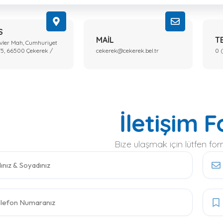
S
MAIL
T
vler Mah, Cumhuriyet
75, 66500 Çekerek /
cekerek@cekerek.bel.tr
0 (
İletişim 
Bize ulaşmak için lütfen fo