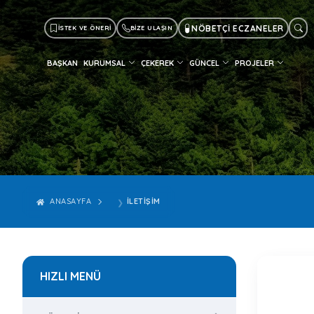
NÖBETÇİ ECZANELER
İSTEK VE ÖNERİ
BİZE ULAŞIN
BAŞKAN
KURUMSAL
ÇEKEREK
GÜNCEL
PROJELER
ANASAYFA
İLETİŞİM
HIZLI MENÜ