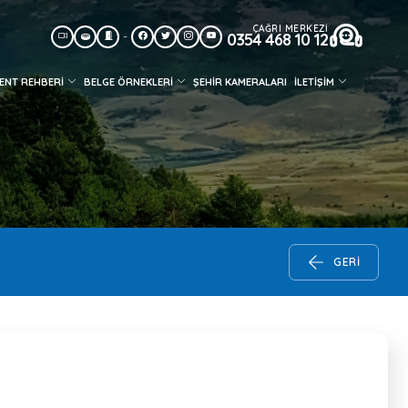
ÇAĞRI MERKEZİ
-
0354 468 10 12
ENT REHBERİ
BELGE ÖRNEKLERİ
ŞEHIR KAMERALARI
İLETİŞİM
GERI