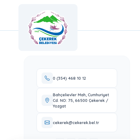
0 (354) 468 10 12
Bahçelievler Mah, Cumhuriyet
Cd. NO: 75, 66500 Çekerek /
Yozgat
cekerek@cekerek.bel.tr