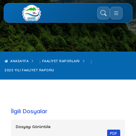
ANASAYFA
FAALIYET RAPORLARI
2025 YILI FAALİYET RAPORU
İlgili Dosyalar
Dosyayı Görüntüle
PDF