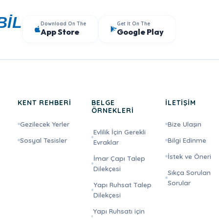
BİL
Download On The
Get It On The
App Store
Google Play
KENT REHBERİ
BELGE
İLETİŞİM
ÖRNEKLERİ
Gezilecek Yerler
Bize Ulaşın
Evlilik İçin Gerekli
Sosyal Tesisler
Bilgi Edinme
Evraklar
İstek ve Öneri
İmar Çapı Talep
Dilekçesi
Sıkça Sorulan
Sorular
Yapı Ruhsat Talep
Dilekçesi
Yapı Ruhsatı için