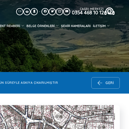
ÇAĞRI MERKEZİ
-
0354 468 10 12
ENT REHBERİ
BELGE ÖRNEKLERİ
ŞEHIR KAMERALARI
İLETİŞİM
ÜN SÜREYLE ASKIYA ÇIKARILMIŞTIR
GERI