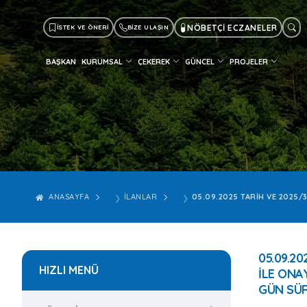
NÖBETÇİ ECZANELER
İSTEK VE ÖNERİ
BİZE ULAŞIN
BAŞKAN
KURUMSAL
ÇEKEREK
GÜNCEL
PROJELER
ANASAYFA
İLANLAR
05.09.2025 TARIH VE 2025/
05.09.20
HIZLI MENÜ
İLE ONA
GÜN SÜR