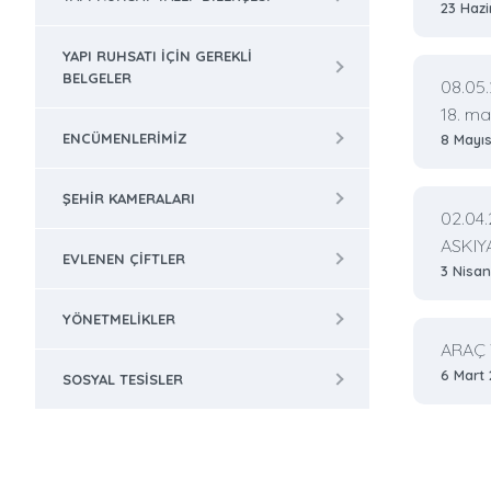
23 Haz
YAPI RUHSATI IÇIN GEREKLI
BELGELER
08.05.
18. ma
ENCÜMENLERIMIZ
8 Mayı
ŞEHIR KAMERALARI
02.04
ASKIY
EVLENEN ÇIFTLER
3 Nisa
YÖNETMELIKLER
ARAÇ 
6 Mart
SOSYAL TESISLER