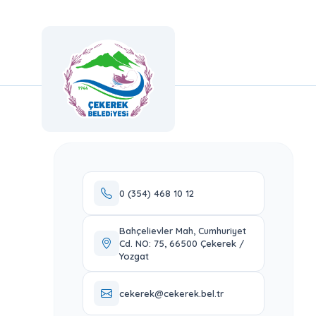
0 (354) 468 10 12
Bahçelievler Mah, Cumhuriyet
Cd. NO: 75, 66500 Çekerek /
Yozgat
cekerek@cekerek.bel.tr