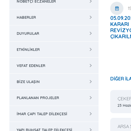
NÖBETÇI ECZANELER
1
05.09.
HABERLER
KARAR
REVİZ
DUYURULAR
ÇIKARIL
ETKINLIKLER
VEFAT EDENLER
DİĞER İL
BIZE ULAŞIN
PLANLANAN PROJELER
ÇEKER
23 Haz
İMAR ÇAPI TALEP DILEKÇESI
ARSA S
YAPI RUHSAT TALEP DILEKÇESI